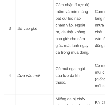
Cảm nhận được độ
mềm và mịn màng
Cảm 
bất cứ lúc nào
láng 
chạm vào. Ngoài
nhựa 
3
Sờ vào ghế
ra, da thật không
chất 
bao giờ cho cảm
vào l
giác mát lạnh ngay
đông 
cả trong mùa đông.
Có mù
Có mùi ngai ngái
mùi c
4
Dựa vào mùi
của lớp da khi
(giốn
thuộc.
mùi s
Miếng da bị cháy
Khi c