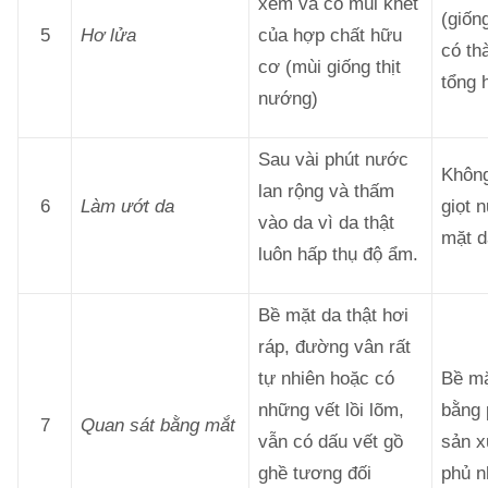
xém và có mùi khét
(giống
5
Hơ lửa
của hợp chất hữu
có th
cơ (mùi giống thịt
tổng 
nướng)
Sau vài phút nước
Khôn
lan rộng và thấm
6
Làm ướt da
giọt 
vào da vì da thật
mặt d
luôn hấp thụ độ ẩm.
Bề mặt da thật hơi
ráp, đường vân rất
tự nhiên hoặc có
Bề mặ
những vết lồi lõm,
bằng
7
Quan sát bằng mắt
vẫn có dấu vết gồ
sản x
ghề tương đối
phủ n