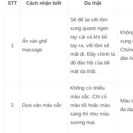
STT
Cách nhận biết
Da thật
Sẽ để lại vết lõm
xung quanh ngón
Không
tay cái và khi bỏ
Ấn vào ghế
xung 
1
tay ra, vết lõm sẽ
massage
Chứng
mất đi. Đây chính là
đàn h
độ đàn hồi của bề
mặt da thật.
Không có nhiều
màu sắc. Chỉ có
Màu s
2
Dựa vào màu sắc
màu tối hoặc màu
đa dạ
sáng thì như màu
sương mai.