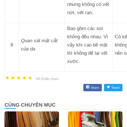
nhưng không có vết
nứt, vết rạn.
Bao gồm các sợi
không đều nhau. Vì
Có kế
Quan sát mặt cắt
8
vậy khi cạo bề mặt
không
của da
thì không để lại vết
nên s
xước.
5/5 (8 bầu chọn)
Share
Tweet
CÙNG CHUYÊN MỤC