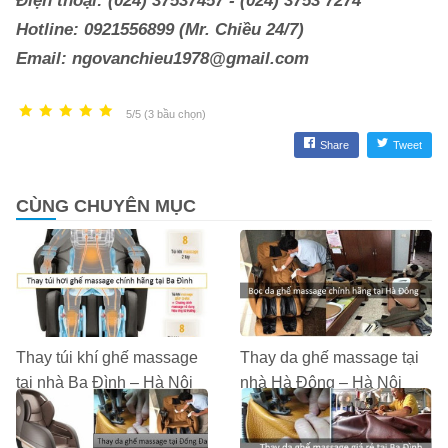
Điện thoại: (024) 37537457 - (024) 3753 7274
Hotline: 0921556899 (Mr.
Chiều 24/7)
Email:
ngovanchieu1978@gmail.com
5/5 (3 bầu chọn)
Share
Tweet
CÙNG CHUYÊN MỤC
Thay túi khí ghế massage
Thay da ghế massage tại
tại nhà Ba Đình – Hà Nội
nhà Hà Đông – Hà Nội