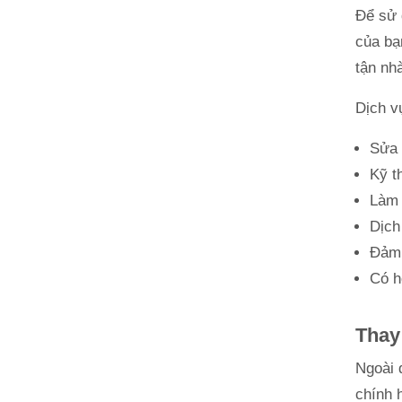
Để sử 
của bạ
tận nh
Dịch v
Sửa 
Kỹ t
Làm 
Dịch
Đảm 
Có h
Thay
Ngoài 
chính 