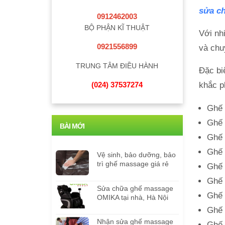
sửa ch
0912462003
BỘ PHẬN KĨ THUẬT
Với nh
0921556899
và chu
TRUNG TÂM ĐIỀU HÀNH
Đặc bi
khắc p
(024) 37537274
Ghế 
Ghế 
BÀI MỚI
Ghế 
Ghế 
Vệ sinh, bảo dưỡng, bảo
trì ghế massage giá rẻ
Ghế 
Ghế 
Sửa chữa ghế massage
Ghế 
OMIKA tại nhà, Hà Nội
Ghế 
Nhận sửa ghế massage
Ghế 