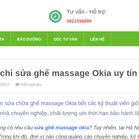
Tư vấn - Hỗ trợ:
0921556899
ỮA
BẢO DƯỠNG
GÓC TƯ VẤN
LIÊN HỆ
 chỉ sửa ghế massage Okia uy tín
/2017
649
lượt đọc
 sửa chữa ghế massage Okia bởi các kỹ thuật viên giỏi
i nhà chuyên nghiệp, chất lượng với thời hạn bảo hành lâ
ng có nhu cầu
sửa ghế massage okia
? Tuy nhiên, tại Hà 
Trong khi đó, đơn vị nào cũng quảng cáo chuyên nghiệp, kỹ t