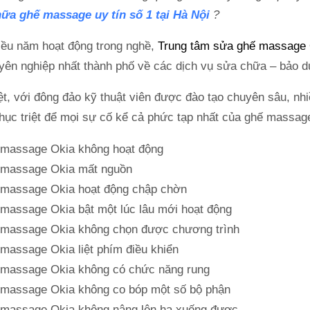
ữa ghế massage uy tín số 1 tại Hà Nội
?
iều năm hoạt động trong nghề,
Trung tâm sửa ghế massage O
yên nghiệp nhất thành phố về các dịch vụ sửa chữa – bảo d
ệt, với đông đảo kỹ thuật viên được đào tạo chuyên sâu, n
hục triệt để mọi sự cố kể cả phức tạp nhất của ghế massag
massage Okia không hoạt động
massage Okia mất nguồn
massage Okia hoạt động chập chờn
massage Okia bật một lúc lâu mới hoạt động
massage Okia không chọn được chương trình
massage Okia liệt phím điều khiển
massage Okia không có chức năng rung
massage Okia không co bóp một số bộ phận
massage Okia không nâng lên hạ xuống được