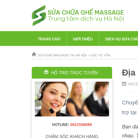
TRANG CHỦ
GIỚI THIỆU
DỊCH VỤ SỬA CH
SỬA GHẾ MASSAGE TẠI HÀ NỘI
»
GÓC TƯ VẤN
Địa
HỖ TRỢ TRỰC TUYẾN
04/12
Chuyên
trợ tạ
HOTLINE:
0921556899
Bạn đa
nhau. 
CHĂM SÓC KHÁCH HÀNG