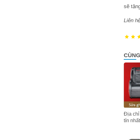
sẽ tặn
Liên hệ
CÙNG
Địa ch
tín nhấ