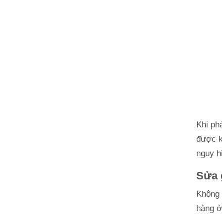
Khi ph
được k
nguy h
Sửa 
Không 
hàng ở