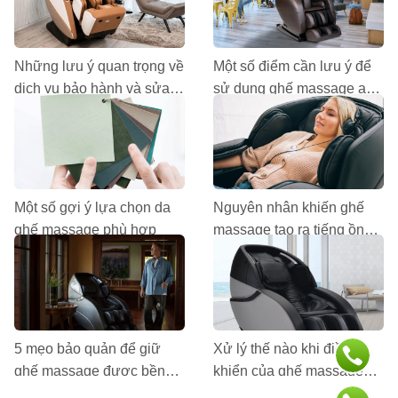
Những lưu ý quan trọng về
Một số điểm cần lưu ý để
dịch vụ bảo hành và sửa
sử dụng ghế massage an
chữa ghế massage
toàn và hiệu quả
Một số gợi ý lựa chọn da
Nguyên nhân khiến ghế
ghế massage phù hợp
massage tạo ra tiếng ồn
lớn khi hoạt động
5 mẹo bảo quản để giữ
Xử lý thế nào khi điều
ghế massage được bền
khiển của ghế massage
lâu
không hoạt động?