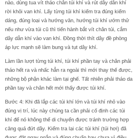
nào, dùng tua vít tháo chân túi khí và rút dây dẫn khí
rời khỏi van khí. Lấy từng túi khí kiểm tra đúng kiểm
dáng, đúng loại và hướng văn, hướng túi khí ướm thử
nếu như vừa túi cũ thì tiến hành bắt vít chân túi, cắm
dây dẫn khí vào van khí. Đồng thời thít dây đề phòng
áp lực mạnh sẽ làm bung và tụt dây khí.
Làm lần lượt từng túi khí, túi khí phần tay và chân phải
tháo hết ra và nhấc hẳn ra ngoài thì mới thay thế được,
những bộ phận khác làm tại ghế. Tất nhiên phải tháo da
phần tay và chân hết mới thấy được túi khí.
Bước 4: Khi đã lắp các túi khí lớn và túi khí nhỏ vào
đúng vị trí, lúc này chúng ta cần phải cố định các túi
khí để nó không thể di chuyển được tránh trường hợp
căng quá đứt dây. Kiểm tra lại các túi khí (túi hơi) đã
được đặt ngay ngắn và đúng chuẩn hay chưa vì điều