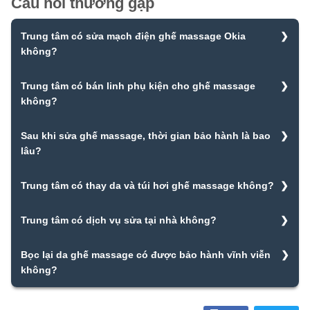
Câu hỏi thường gặp
Trung tâm có sửa mạch điện ghế massage Okia
không?
Trung tâm chuyên sửa chữa mạch ghế massage Okia và
Trung tâm có bán linh phụ kiện cho ghế massage
thay thế da ghế massage.
không?
Trung tâm chuyên cung cấp linh kiện, phụ kiện ghế massage
Sau khi sửa ghế massage, thời gian bảo hành là bao
các loại, các hãng ghế khác nhau hàng chính hãng giá rẻ tại
lâu?
nhà, uy tín nhất.
Trung tâm chúng tôi sửa chữa ghế massage sau bảo hành là
Trung tâm có thay da và túi hơi ghế massage không?
12 tháng.
Trung tâm là địa chỉ thay da và túi hơi túi khí ghế massage
Trung tâm có dịch vụ sửa tại nhà không?
uy tín nhất tại Hà Nội.
Trung tâm cung cấp dịch vụ sửa chữa ghế massage nhanh
Bọc lại da ghế massage có được bảo hành vĩnh viễn
chóng, triệt để tại nhà.
không?
Trung tâm sửa chữa và bọc da ghế có bảo hành thay da là 5