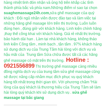
hàng nhiệt tình đón nhận và ủng hộ trên khắp các tỉnh
thành phía bắc và phía nam.Những điểm vì sao lại chọn
suaghemassage24h.com,
sửa ghế massage của quý
khách : Đội ngũ nhân viên được đào tạo và làm việc tại
những hãng ghế masage lớn trên thị trường. Luôn luôn
đúng hẹn , đúng giờ với khách hàng. Linh kiện chính hãng
,thay thế công khai với khách hàng. Giá rẻ nhất thị trường.
bảo hành dài hạn . Làm tại nhà khách hàng, không tháo
linh kiện Công tâm , minh bạch , tận tâm . 97% khách hàng
sử dụng dịch vụ của Trung Tâm hài lòng với dịch vụ và
hậu mãi của Trung tâm Sửa chữa được tất cả các hãng
Hotline :
ghế massage có mặt trên thị trường.
0921556899
Thị trường ghế massage càng nhiều
đồng nghĩa dịch vụ của trung tâm sửa ghế massage cũng
sẽ được nâng cấp nhằm mục đích phục vụ quý khách
hàng tốt nhất trong thời gian tới. Với phương châm “Hài
lòng của quý khách là thương hiệu của Trung Tâm sẽ làm
hài lòng quý khách khi sử dụng dịch vụ .
sửa ghế
massage tại băc giang