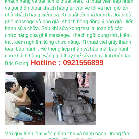
khách hàng và đặt lịch kĩ thuật viên. Kĩ thuật viên tiếp nhận
và gọi điện thoại khách hàng tư vấn về lỗi và hẹn giờ tới
nhà khách hàng kiểm tra. Kĩ thuật tới nhà kiểm tra toàn bộ
ghế massage và báo giá. Khách hàng đồng ý báo giá , tiến
hành sửa chữa. Sau khi sửa xong test lại toàn bộ các
chức năng của ghế massage. Khách ngồi dùng thử, kiểm
tra , kiểm nghiệm từng chức năng. Kĩ thuật viết giấy thanh
toán bảo hành . Hệ thống tiếp nhận và hậu mãi bảo hành
cho khách hàng. Bảng giá thay thế sửa chữa linh kiện tại
Hotline : 0921556899
Bắc Giang:
Với quy trình làm việc chỉnh chu và minh bạch , trung tâm