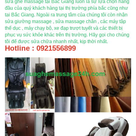
sửa ghế massage tại Bắc Giang luôn là sự lựa chọn hàng
đầu của quý khách hàng tại thị trường phía bắc cũng như
tại Bắc Giang. Ngoài ra trung tâm của chúng tôi còn nhận
sửa giường massage , sửa massage chân , các máy tập
thể dục , máy chạy bộ, xe đạp trượt tuyết và các thiết bị
phục vụ sức khỏe khác trên thị trường. Hãy gọi cho chúng
tôi để được sửa chữa nhanh nhất, kịp thời nhất.
Hotline : 0921556899