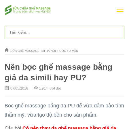
SỬA GHẾ MASSAGE TẠI HÀ NỘI
»
GÓC TƯ VẤN
Nên bọc ghế massage bằng
giả da simili hay PU?
07/05/2018
1.914
lượt đọc
Bọc ghế massage bằng da PU để vừa đảm bảo tính
thẩm mỹ, vừa tạo độ bền cho sản phẩm.
Câu hỏi
Có nên thay da ghế massage bằng giả da