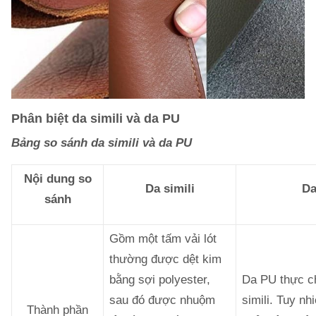
Phân biệt da simili và da PU
Bảng so sánh da simili và da PU
Nội dung so
Da simili
Da
sánh
Gồm một tấm vải lót
thường được dệt kim
bằng sợi polyester,
Da PU thực ch
sau đó được nhuộm
simili. Tuy nh
Thành phần