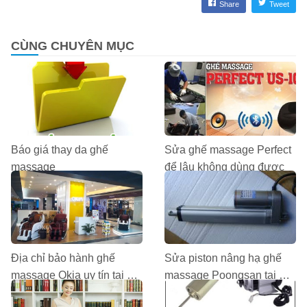
Share
Tweet
CÙNG CHUYÊN MỤC
Báo giá thay da ghế
Sửa ghế massage Perfect
massage
để lâu không dùng được
Địa chỉ bảo hành ghế
Sửa piston nâng hạ ghế
massage Okia uy tín tại Hà
massage Poongsan tại Hà
Nội
Nội